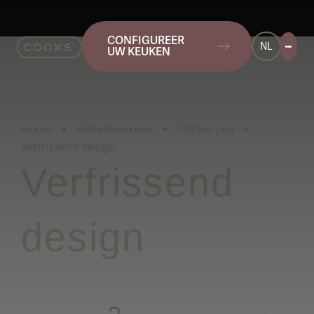
CONFIGUREER
NL
UW KEUKEN
Home
Buitenkeukens
Ontwerpen
Verfrissend design
Huidig:
Verfrissend
design