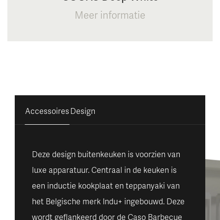
Meer informatie
Accessoires
Design
Deze design buitenkeuken is voorzien van
luxe apparatuur. Centraal in de keuken is
een inductie kookplaat en teppanyaki van
het Belgische merk Indu+ ingebouwd. Deze
wordt geflankeerd door de Caso Barbecue