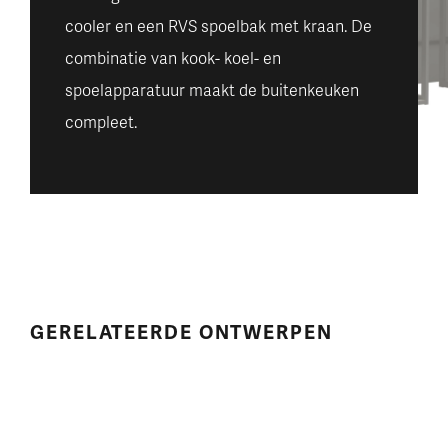
cooler en een RVS spoelbak met kraan. De
combinatie van kook- koel- en
spoelapparatuur maakt de buitenkeuken
compleet.
GERELATEERDE ONTWERPEN