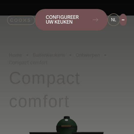
CONFIGUREER
NL
UW KEUKEN
Home
Buitenkeukens
Ontwerpen
Compact comfort
Huidig:
Compact
comfort