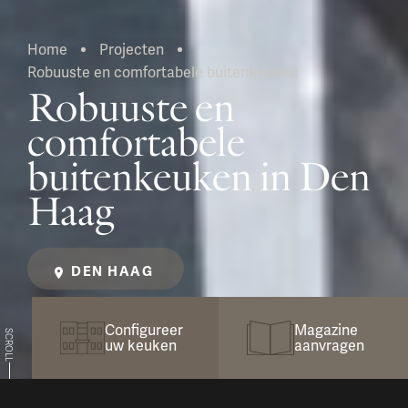
Home
Projecten
Robuuste en comfortabele buitenkeuken
Huidig:
Robuuste en
comfortabele
buitenkeuken in Den
Haag
DEN HAAG
Configureer
Magazine
SCROLL
uw keuken
aanvragen