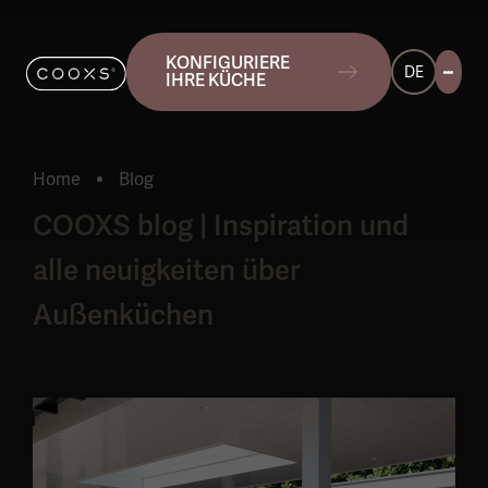
KONFIGURIERE
DE
IHRE KÜCHE
Home
Blog
Aktuell:
COOXS blog | Inspiration und
alle neuigkeiten über
Außenküchen